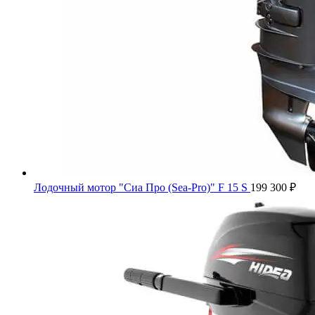
Лодочный мотор "Сиа Про (Sea-Pro)" F 15 S
199 300
₽