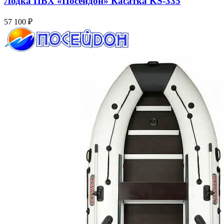
Лодка ПВХ «Посейдон» Касатка KS-335
57 100
₽