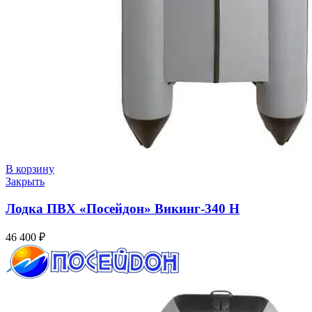
В корзину
Закрыть
Лодка ПВХ «Посейдон» Викинг-340 Н
46 400
₽