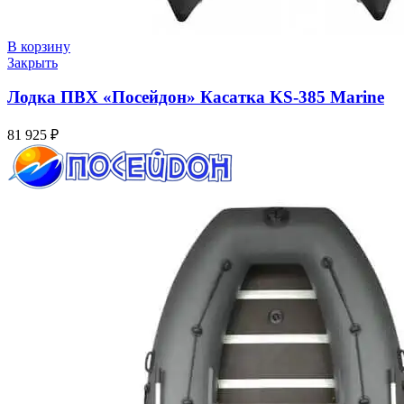
В корзину
Закрыть
Лодка ПВХ «Посейдон» Касатка KS-385 Marine
81 925
₽