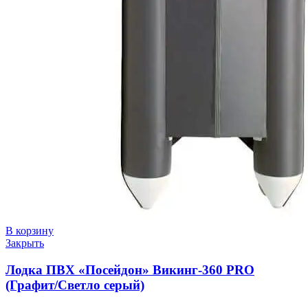
В корзину
Закрыть
Лодка ПВХ «Посейдон» Викинг-360 PRO
(Графит/Светло серый)