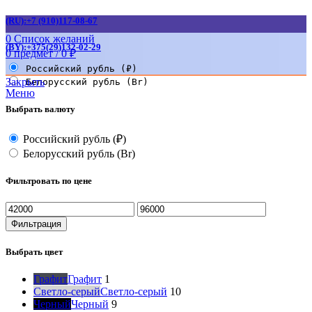
(RU):+7 (910)117-08-67
0
Список желаний
(BY):+375(29)132-02-29
0
предмет
/
0
₽
Российский рубль (₽)
Закрыть
Белорусский рубль (Br)
Меню
Выбрать валюту
Российский рубль (₽)
Белорусский рубль (Br)
Фильтровать по цене
Минимальная
Максимальная
цена
цена
Фильтрация
Выбрать цвет
Графит
Графит
1
Светло-серый
Светло-серый
10
Черный
Черный
9