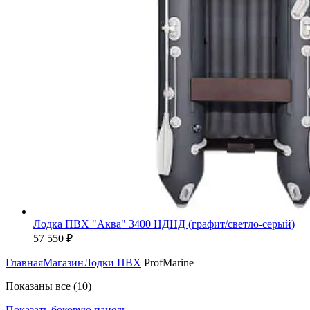
Лодка ПВХ "Аква" 3400 НДНД (графит/светло-серый)
57 550
₽
Главная
Магазин
Лодки ПВХ
ProfMarine
Цены:
Показаны все (10)
по
Показать боковую панель