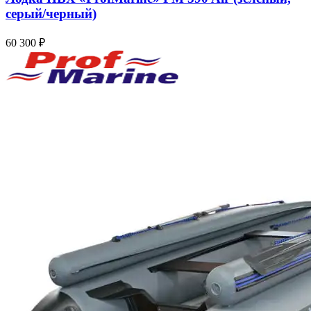
серый/черный)
60 300
₽