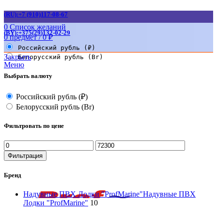
(RU):+7 (910)117-08-67
0
Список желаний
(BY):+375(29)132-02-29
0
предмет
/
0
₽
Российский рубль (₽)
Закрыть
Белорусский рубль (Br)
Меню
Выбрать валюту
Российский рубль (₽)
Белорусский рубль (Br)
Фильтровать по цене
Минимальная
Максимальная
цена
цена
Фильтрация
Бренд
Надувные ПВХ Лодки "ProfMarine"
Надувные ПВХ
Лодки "ProfMarine"
10