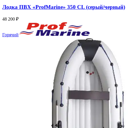
Лодка ПВХ «ProfMarine» 350 CL (серый/черный)
48 200
₽
Горячий