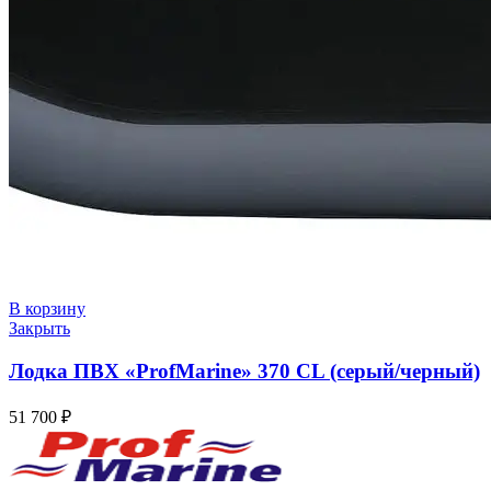
В корзину
Закрыть
Лодка ПВХ «ProfMarine» 370 CL (серый/черный)
51 700
₽