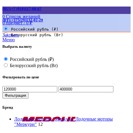
(RU):+7 (910)117-08-67
0
Список желаний
(BY):+375(29)132-02-29
0
предмет
/
0
₽
Российский рубль (₽)
Закрыть
Белорусский рубль (Br)
Меню
Выбрать валюту
Российский рубль (₽)
Белорусский рубль (Br)
Фильтровать по цене
Минимальная
Максимальная
цена
цена
Фильтрация
Бренд
Лодочные моторы "Меркури"
Лодочные моторы
"Меркури"
12