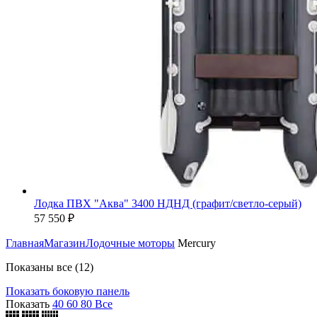
Лодка ПВХ "Аква" 3400 НДНД (графит/светло-серый)
57 550
₽
Главная
Магазин
Лодочные моторы
Mercury
Цены:
Показаны все (12)
по
Показать боковую панель
возрастанию
Показать
40
60
80
Все