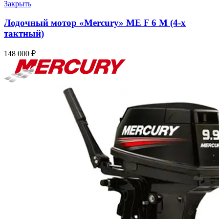
Закрыть
Лодочный мотор «Mercury» ME F 6 M (4-х
тактный)
148 000
₽