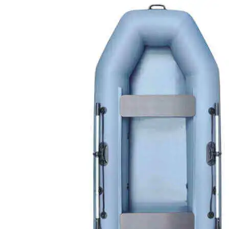
Барс
Бриз
Хантер
Ривьера
Марлин
Боцман
Роджер
Англер
Фрегат
Солар
СиаПро
BigBoat
Адмирал