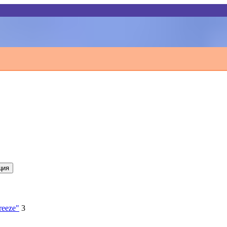
ция
eeze"
3