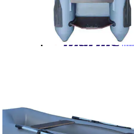
Таймень
Посейдон
Мнёв_и_К
Проф
RiverB
БоатМастер
Феникс
Энерджи
Лодочные моторы
Хан
Сеа
Хай