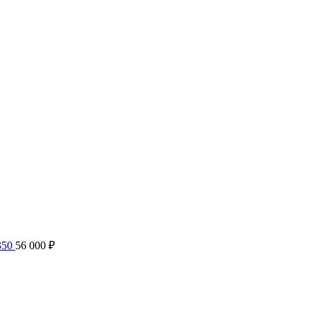
350
56 000
₽