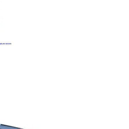
марин
oats
кай
Про
ди