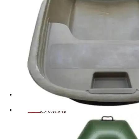
Angler
Фрегат
BoatMaster
Солар
Energy
Breeze
Sea-Pro
Big Boat
Лодочные моторы
Sea-Pro
Hangkai
Parsun
Tarpon