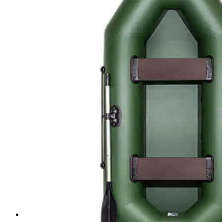
Seanovo
Hidea
HDX
Гладиатор
Toyama
Nissan Marine
Tohatsu
Mercury
Suzuki
Yamaha
Marlin
Алюминиевые лодки