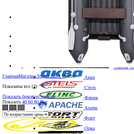
Лодочные электромоторы
Аксессуары
Главная
Магазин
Надувные лодки ПВХ
Нырок
Х
Главная
Магазин
Лодки ПВХ
Breeze
Аква
Цены:
Показаны все (3)
Стелс
по
Показать боковую панель
возрастанию
Флинк
Показать
40
60
80
Все
Апачи
Форт
Орка