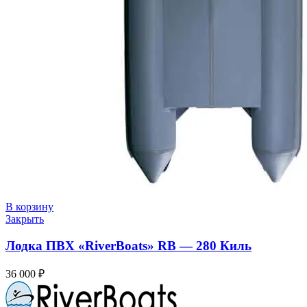
В корзину
Закрыть
Лодка ПВХ «RiverBoats» RB — 280 Киль
36 000
₽