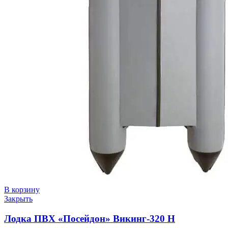
В корзину
Закрыть
Лодка ПВХ «Посейдон» Викинг-320 Н