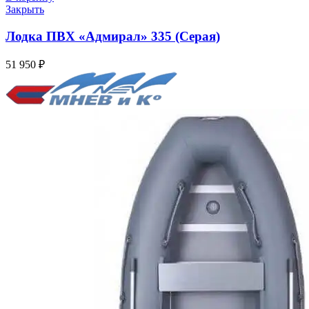
Закрыть
Лодка ПВХ «Адмирал» 335 (Серая)
51 950
₽