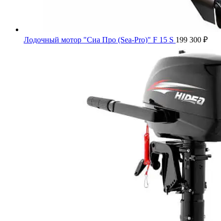
Лодочный мотор "Сиа Про (Sea-Pro)" F 15 S
199 300
₽