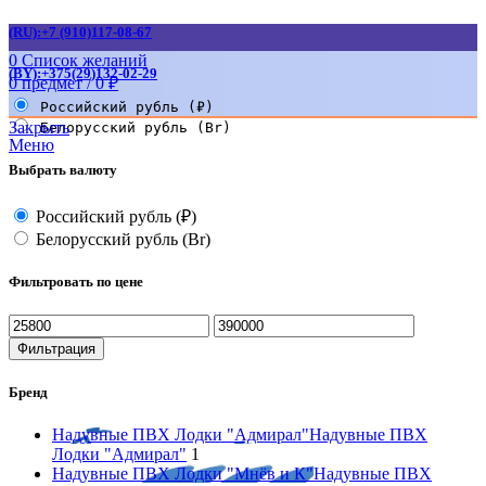
(RU):+7 (910)117-08-67
0
Список желаний
(BY):+375(29)132-02-29
0
предмет
/
0
₽
Российский рубль (₽)
Закрыть
Белорусский рубль (Br)
Меню
Выбрать валюту
Российский рубль (₽)
Белорусский рубль (Br)
Фильтровать по цене
Минимальная
Максимальная
цена
цена
Фильтрация
Бренд
Надувные ПВХ Лодки "Адмирал"
Надувные ПВХ
Лодки "Адмирал"
1
Надувные ПВХ Лодки "Мнёв и К"
Надувные ПВХ