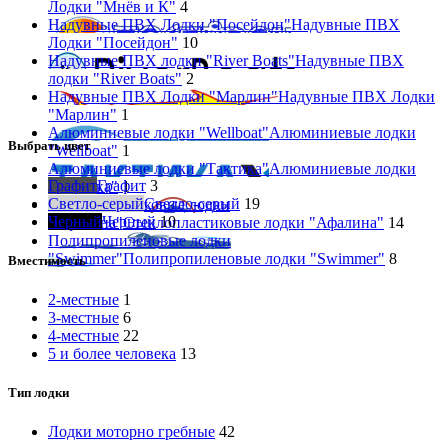
Лодки "Мнёв и К"
4
Надувные ПВХ Лодки "Посейдон"
Надувные ПВХ
Лодки "Посейдон"
10
Надувные ПВХ лодки "River Boats"
Надувные ПВХ
лодки "River Boats"
2
Надувные ПВХ Лодки "Марлин"
Надувные ПВХ Лодки
"Марлин"
1
Алюминиевые лодки "Wellboat"
Алюминиевые лодки
Выбрать цвет
"Wellboat"
1
Алюминиевые лодки "Тактика"
Алюминиевые лодки
Графит
Графит
3
"Тактика"
1
Светло-серый
Светло-серый
19
Стеклопластиковые лодки
Черный
Черный
10
"Афалина"
Стеклопластиковые лодки "Афалина"
14
Полипропиленовые лодки
"Swimmer"
Полипропиленовые лодки "Swimmer"
8
Вместимость
2-местные
1
3-местные
6
4-местные
22
5 и более человека
13
Тип лодки
Лодки моторно гребные
42