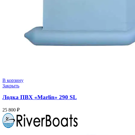
В корзину
Закрыть
Лодка ПВХ «Marlin» 290 SL
25 800
₽