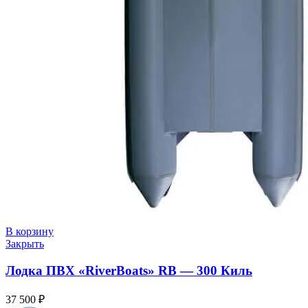
В корзину
Закрыть
Лодка ПВХ «RiverBoats» RB — 300 Киль
37 500
₽