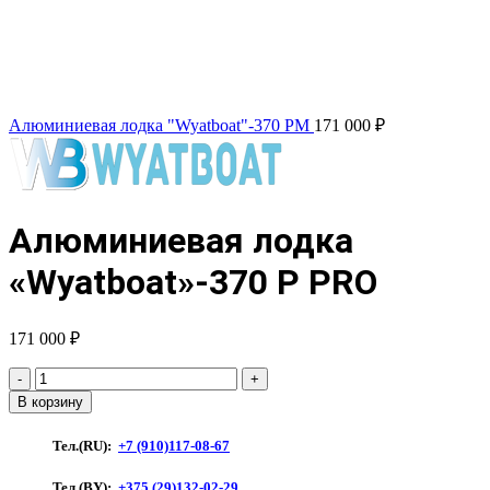
Алюминиевая лодка "Wyatboat"-370 РМ
171 000
₽
Алюминиевая лодка
«Wyatboat»-370 Р PRO
171 000
₽
Количество
товара
В корзину
Алюминиевая
лодка
Тел.(RU):
+7 (910)117-08-67
"Wyatboat"-370
Р
Тел.(BY):
+375 (29)132-02-29