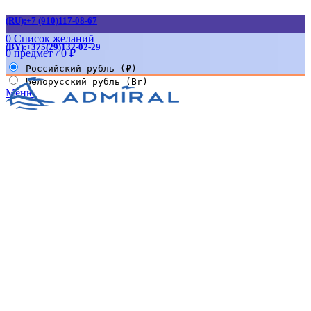
(RU):+7 (910)117-08-67
0
Список желаний
(BY):+375(29)132-02-29
0
предмет
/
0
₽
Российский рубль (₽)
Белорусский рубль (Br)
Меню