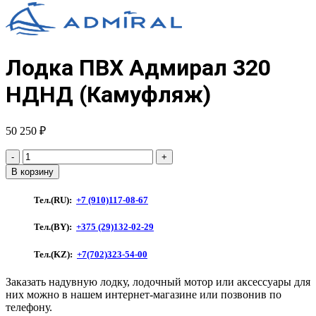
Лодка ПВХ Адмирал 320
НДНД (Камуфляж)
50 250
₽
Количество
товара
В корзину
Лодка
ПВХ
Тел.(RU):
+7 (910)117-08-67
Адмирал
320
Тел.(BY):
+375 (29)132-02-29
НДНД
(Камуфляж)
Тел.(KZ):
+7(702)323-54-00
Заказать надувную лодку, лодочный мотор или аксессуары для
них можно в нашем интернет-магазине или позвонив по
телефону.