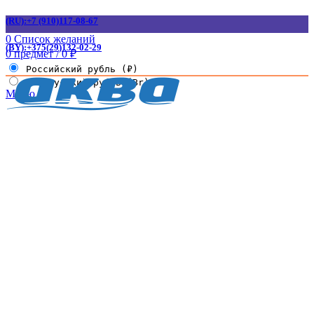
(RU):+7 (910)117-08-67
0
Список желаний
(BY):+375(29)132-02-29
0
предмет
/
0
₽
Российский рубль (₽)
Белорусский рубль (Br)
Меню