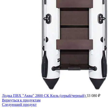
Лодка ПВХ "Аква" 2800 СК Киль (серый/черный)
33 080
₽
Вернуться к продуктам
Следующий продукт