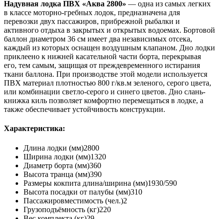
Надувная лодка ПВХ «Аква 2800»
— одна из самых легких
в классе моторно-гребных лодок, предназначена для
перевозки двух пассажиров, прибрежной рыбалки и
активного отдыха в закрытых и открытых водоемах. Бортовой
баллон диаметром 36 см имеет два независимых отсека,
каждый из которых оснащен воздушным клапаном. Дно лодки
приклеено к нижней касательной части борта, перекрывая
его, тем самым, защищая от преждевременного истирания
ткани баллона. При производстве этой модели используется
ПВХ материал плотностью 800 г/кв.м зеленого, серого цвета,
или комбинации светло-серого и синего цветов. Дно слань-
книжка киль позволяет комфортно перемещаться в лодке, а
также обеспечивает устойчивость конструкции.
Характеристика:
Длина лодки (мм)
2800
Ширина лодки (мм)
1320
Диаметр борта (мм)
360
Высота транца (мм)
390
Размеры кокпита длина/ширина (мм)
1930/590
Высота посадки от палубы (мм)
310
Пассажировместимость (чел.)
2
Грузоподъёмность (кг)
220
Вес комплекта (кг)
29