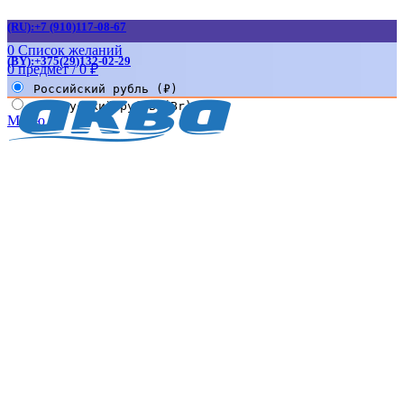
(RU):+7 (910)117-08-67
0
Список желаний
(BY):+375(29)132-02-29
0
предмет
/
0
₽
Российский рубль (₽)
Белорусский рубль (Br)
Меню