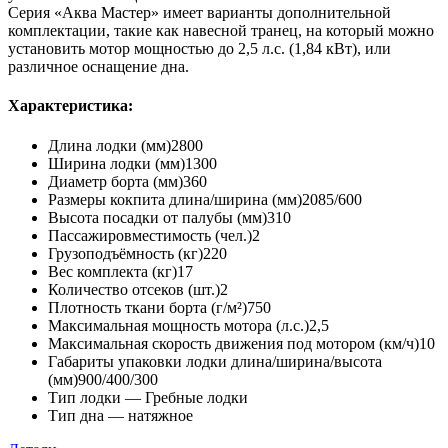
Серия «Аква Мастер» имеет варианты дополнительной
комплектации, такие как навесной транец, на который можно
установить мотор мощностью до 2,5 л.с. (1,84 кВт), или
различное оснащение дна.
Характеристика:
Длина лодки (мм)
2800
Ширина лодки (мм)
1300
Диаметр борта (мм)
360
Размеры кокпита длина/ширина (мм)
2085/600
Высота посадки от палубы (мм)
310
Пассажировместимость (чел.)
2
Грузоподъёмность (кг)
220
Вес комплекта (кг)
17
Количество отсеков (шт.)
2
Плотность ткани борта (г/м²)
750
Максимальная мощность мотора (л.с.)
2,5
Максимальная скорость движения под мотором (км/ч)
10
Габариты упаковки лодки длина/ширина/высота
(мм)
900/400/300
Тип лодки —
Гребные лодки
Тип дна —
натяжное