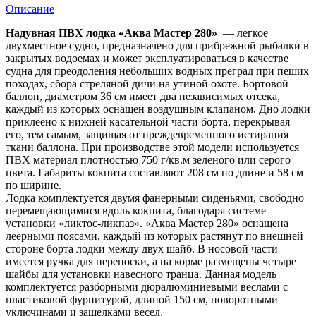
Описание
Надувная ПВХ лодка «Аква Мастер 280»
— легкое
двухместное судно, предназначено для прибрежной рыбалки в
закрытых водоемах и может эксплуатироваться в качестве
судна для преодоления небольших водных преград при пеших
походах, сбора стреляной дичи на утиной охоте. Бортовой
баллон, диаметром 36 см имеет два независимых отсека,
каждый из которых оснащен воздушным клапаном. Дно лодки
приклеено к нижней касательной части борта, перекрывая
его, тем самым, защищая от преждевременного истирания
ткани баллона. При производстве этой модели используется
ПВХ материал плотностью 750 г/кв.м зеленого или серого
цвета. Габариты кокпита составляют 208 см по длине и 58 см
по ширине.
Лодка комплектуется двумя фанерными сиденьями, свободно
перемещающимися вдоль кокпита, благодаря системе
установки «ликтос-ликпаз». «Аква Мастер 280» оснащена
леерными поясами, каждый из которых растянут по внешней
стороне борта лодки между двух шайб. В носовой части
имеется ручка для переноски, а на корме размещены четыре
шайбы для установки навесного транца. Данная модель
комплектуется разборными дюралюминиевыми веслами с
пластиковой фурнитурой, длиной 150 см, поворотными
уключинами и защелками весел.