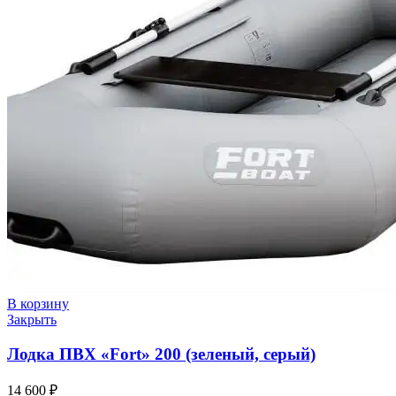
В корзину
Закрыть
Лодка ПВХ «Fort» 200 (зеленый, серый)
14 600
₽