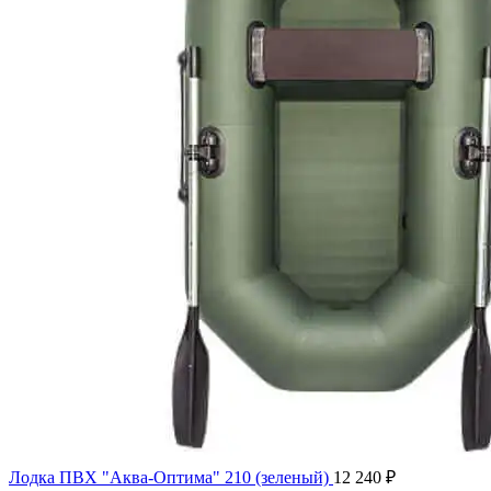
Лодка ПВХ "Аква-Оптима" 210 (зеленый)
12 240
₽