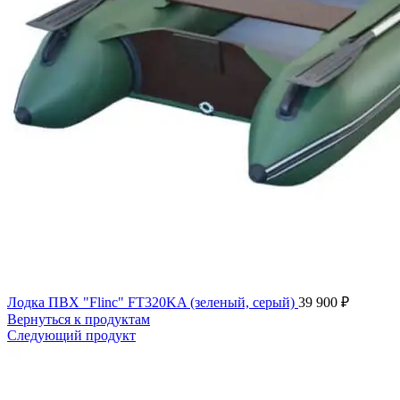
Лодка ПВХ "Flinc" FT320KA (зеленый, серый)
39 900
₽
Вернуться к продуктам
Следующий продукт