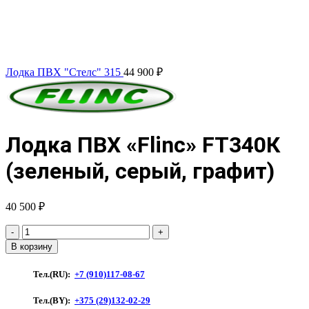
Лодка ПВХ "Стелс" 315
44 900
₽
Лодка ПВХ «Flinc» FT340К
(зеленый, серый, графит)
40 500
₽
Количество
товара
В корзину
Лодка
ПВХ
Тел.(RU):
+7 (910)117-08-67
"Flinc"
FT340К
Тел.(BY):
+375 (29)132-02-29
(зеленый,