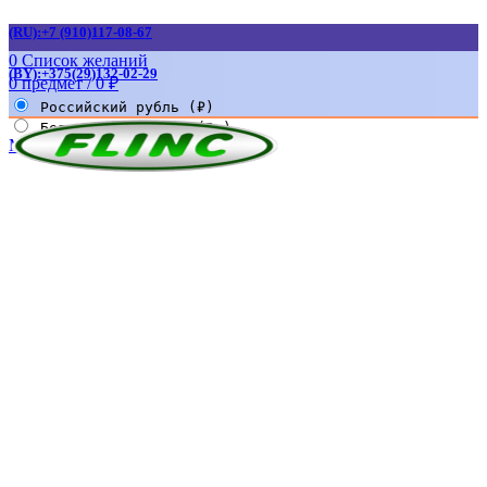
(RU):+7 (910)117-08-67
0
Список желаний
(BY):+375(29)132-02-29
0
предмет
/
0
₽
Российский рубль (₽)
Белорусский рубль (Br)
Меню