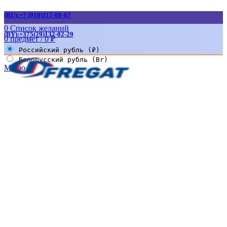
(RU):+7 (910)117-08-67
0
Список желаний
(BY):+375(29)132-02-29
0
предмет
/
0
₽
Российский рубль (₽)
Белорусский рубль (Br)
Меню