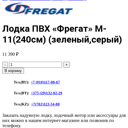
Лодка ПВХ «Фрегат» M-
11(240см) (зеленый,серый)
11 390
₽
Количество
товара
В корзину
Лодка
ПВХ
Тел.(RU):
+7 (910)117-08-67
"Фрегат"
M-
Тел.(BY):
+375 (29)132-02-29
11(240см)
(зеленый,серый)
Тел.(KZ):
+7(702)323-54-00
Заказать надувную лодку, лодочный мотор или аксессуары для
них можно в нашем интернет-магазине или позвонив по
телефону.