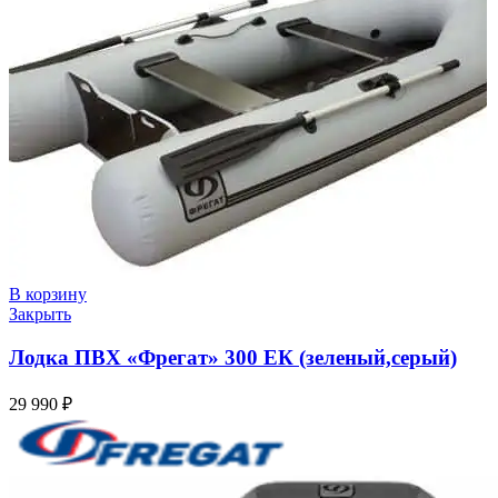
В корзину
Закрыть
Лодка ПВХ «Фрегат» 300 ЕК (зеленый,серый)
29 990
₽