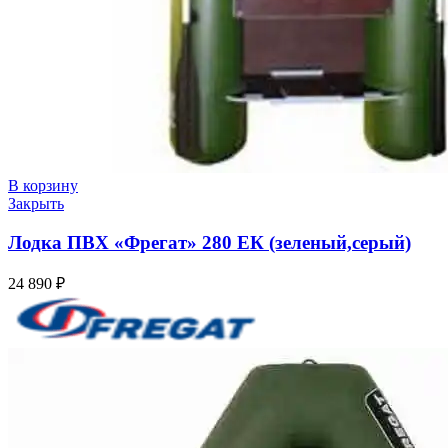
В корзину
Закрыть
Лодка ПВХ «Фрегат» 280 ЕК (зеленый,серый)
24 890
₽