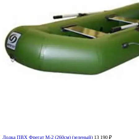
Лодка ПВХ Фрегат M-2 (260см) (зеленый)
13 190
₽