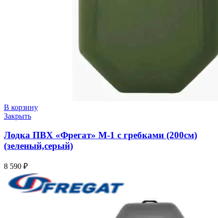
В корзину
Закрыть
Лодка ПВХ «Фрегат» M-1 с гребками (200см)
(зеленый,серый)
8 590
₽