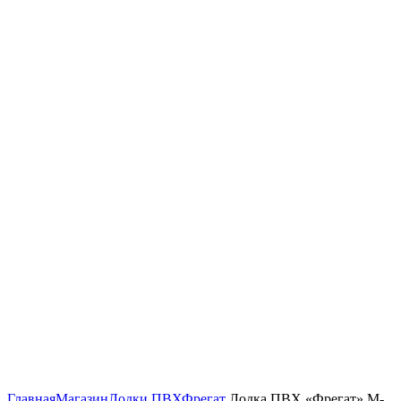
Нажмите, чтобы увеличить изображение
Главная
Магазин
Лодки ПВХ
Фрегат
Лодка ПВХ «Фрегат» M-