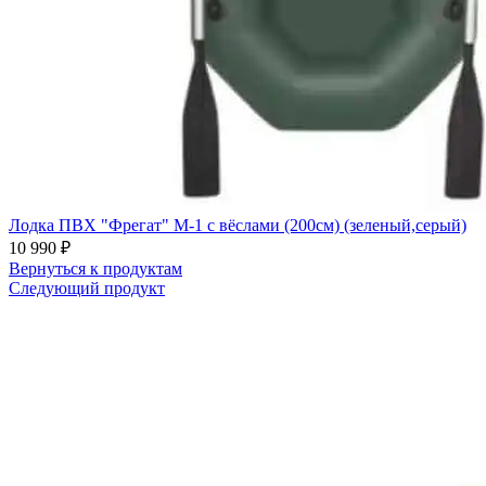
Лодка ПВХ "Фрегат" M-1 с вёслами (200см) (зеленый,серый)
10 990
₽
Вернуться к продуктам
Следующий продукт