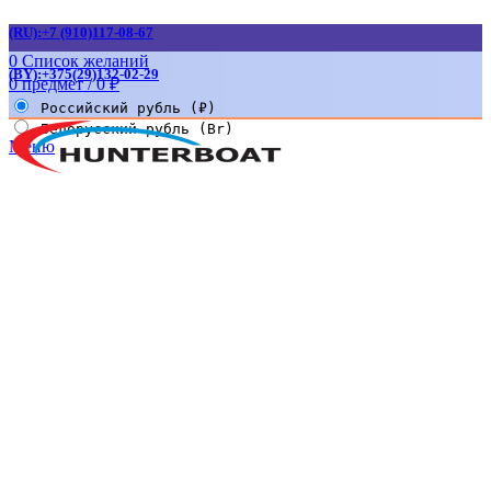
(RU):+7 (910)117-08-67
0
Список желаний
(BY):+375(29)132-02-29
0
предмет
/
0
₽
Российский рубль (₽)
Белорусский рубль (Br)
Меню