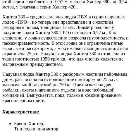
этой серии колеблются от 0,52 м, у лодки Хантер 380 , до 0,54
метра, у флагмана серии Хантер 420 .
Хантер 380 – среднеразмерная лодка ПВХ в серии надувных
лодок «ПРО», но теперь она представлена и с жестким
разборным полом, толщиной 12 мм. Диаметр баллона у
надувное лодки Хантер 380 ПРО составляет 0,52 м., Как
следствие, у лодки существенно возросла грузоподъемность, и
пассажировместимость. В этой лодке она ограничена пятью
взрослыми пассажирами, а максимальная мощность двигателя
ограничена 25 л.с. Надувная лодка Хантер 380 зготовлена из
ткани плотностью 1050 гр/м.кв., что для многих является не
маловажным преимуществом.
Надувная лодка Хантер 380 с разборным жестким пайольным
дном, рассчитана на использование с мотором до 25 л.с. с
максимальной загрузкой до 750 кг. Предназначена для
рыбалки, охоты и активного отдыха на воде небольшой
компанией. Выпускается, пока, только в комбинированном
красно/черном цвете.
Характеристики:
Бренд: Хантер.
Тип лодки: под мотор.