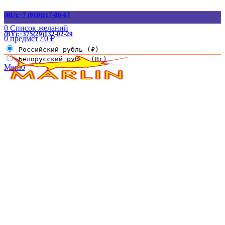
(RU):+7 (910)117-08-67
0
Список желаний
(BY):+375(29)132-02-29
0
предмет
/
0
₽
Российский рубль (₽)
Белорусский рубль (Br)
Меню