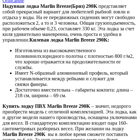
Описание
Надувная лодка Marlin Breeze(Бриз) 290K
представляет
собой прекрасный вариант для любителей рыбной ловли и
отдыха у воды. На ее передвижных сидениях могут свободно
расположиться 2, а то и 3 человека. Общая грузоподъемность,
при рабочем объеме 0,23, составляет 330 кг. Эта лодка за счет
киля удивительно маневренна, очень проста и удобна в
управлении.
Килевая лодка Marlin Breeze 290K:
Изготовлена из высококачественного
поливинилхлоридного полотна с плотностью 800 г/м2,
что хорошо отражается на продолжительности ее
службы.
Имеет N-образный алюминиевый профиль, который
устанавливается между рейками и служит для
связки фанеры.
Достаточно вместительна – габариты кокпита: длина –
218 см, ширина – 69 см.
Купить лодку ПВХ Marlin Breeze 290K
– значит, недорого
приобрести модель с отличной комплектацией. Эта лодка, как
и другие модели нашего производства, оснащена уключинами
для весел. В стандартную комплектацию входит пара 160-
сантиметровых разборных весел. При желании на лодку
Marlin
Breeze 290K
вы в любое время сможете поставить
мотор до 6 л/с. За счет существующего киля она будет