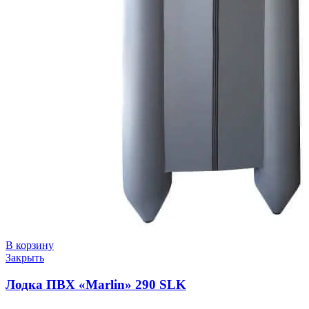
В корзину
Закрыть
Лодка ПВХ «Marlin» 290 SLK