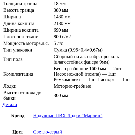
Толщина транца
18 мм
Высота транца
380 мм
Ширина
1480 мм
Длина кокпита
2180 мм
Ширина кокпита
690 мм
Плотность ткани
800 г/м2
Мощность мотора,л.с.
5 л/с
Тип упаковки
Сумка (0,95×0,4×0,67м)
Сборный на ал. н-обр. профиль
Тип пола
(влагостойкая фанера 9мм)
Весло разборное 1600 мм — 2шт
Комплектация
Насос ножной (помпа) — 1шт
Ремкомплект — 1шт Паспорт — 1шт
Лодки
Моторно-гребные
Высота от пола до
300 мм
банки
Детали
Бренд
Надувные ПВХ Лодки "Марлин"
Цвет
Светло-серый