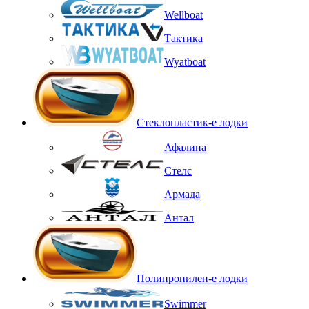
Wellboat
Тактика
Wyatboat
Стеклопластик-е лодки
Афалина
Стелс
Армада
Антал
Полипропилен-е лодки
Swimmer