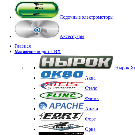
Лодочные электромоторы
Аксессуары
Главная
Магазин
Надувные лодки ПВХ
Нырок
Х
Аква
Стелс
Флинк
Апачи
Форт
Орка