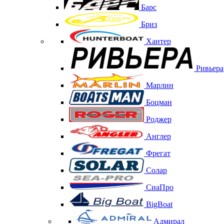
Барс
Бриз
Хантер
Ривьера
Марлин
Боцман
Роджер
Англер
Фрегат
Солар
СиаПро
BigBoat
Адмирал