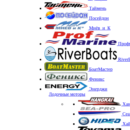
Таймень
Посейдон
Мнёв_и_К
Проф
RiverB
БоатМастер
Феникс
Энерджи
Лодочные моторы
Хан
Сеа
Хай