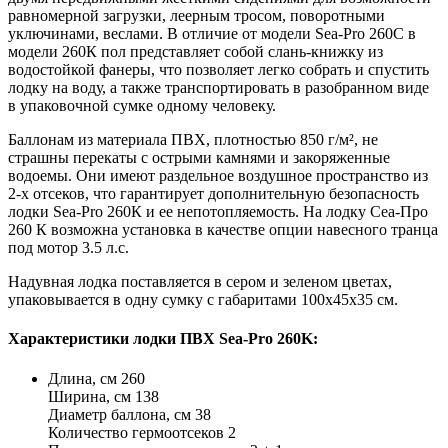
равномерной загрузки, леерным тросом, поворотными
уключинами, веслами. В отличие от модели Sea-Pro 260C в
модели 260К пол представляет собой слань-книжку из
водостойкой фанеры, что позволяет легко собрать и спустить
лодку на воду, а также транспортировать в разобранном виде
в упаковочной сумке одному человеку.
Баллонам из материала ПВХ, плотностью 850 г/м², не
страшны перекаты с острыми камнями и закоряженные
водоемы. Они имеют раздельное воздушное пространство из
2-х отсеков, что гарантирует дополнительную безопасность
лодки Sea-Pro 260К и ее непотопляемость. На лодку Сеа-Про
260 К возможна установка в качестве опции навесного транца
под мотор 3.5 л.с.
Надувная лодка поставляется в сером и зеленом цветах,
упаковывается в одну сумку с габаритами 100х45х35 см.
Характеристики лодки ПВХ Sea-Pro 260K:
Длина, см 260
Ширина, см 138
Диаметр баллона, см 38
Количество гермоотсеков 2