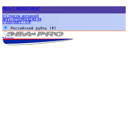
(RU):+7 (910)117-08-67
0
Список желаний
(BY):+375(29)132-02-29
0
предмет
/
0
₽
Российский рубль (₽)
Белорусский рубль (Br)
Меню