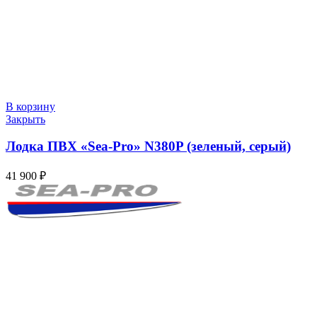
В корзину
Закрыть
Лодка ПВХ «Sea-Pro» N380P (зеленый, серый)
41 900
₽