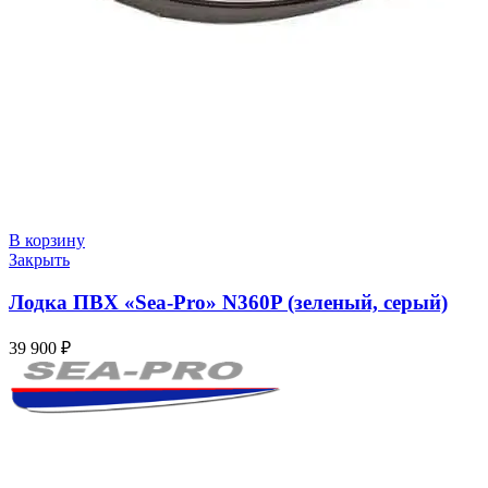
В корзину
Закрыть
Лодка ПВХ «Sea-Pro» N360P (зеленый, серый)
39 900
₽