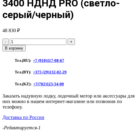
3400 НДНД PRO (светло-
серый/черный)
48 830
₽
Количество
товара
В корзину
Лодка
ПВХ
Тел.(RU):
+7 (910)117-08-67
"Таймень"
NX
Тел.(BY):
+375 (29)132-02-29
3400
НДНД
Тел.(KZ):
+7(702)323-54-00
PRO
(светло-
Заказать надувную лодку, лодочный мотор или аксессуары для
серый/
них можно в нашем интернет-магазине или позвонив по
черный)
телефону.
Доставка по России
-Редактируется-1