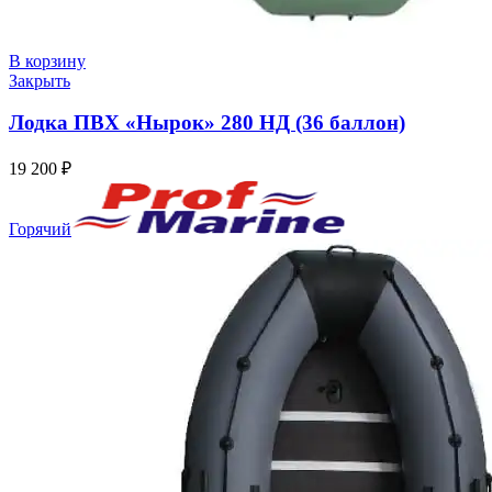
В корзину
Закрыть
Лодка ПВХ «Нырок» 280 НД (36 баллон)
19 200
₽
Горячий