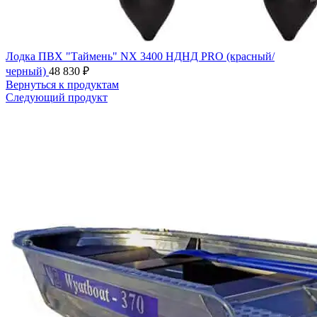
Лодка ПВХ "Таймень" NX 3400 НДНД PRO (красный/
черный)
48 830
₽
Вернуться к продуктам
Следующий продукт