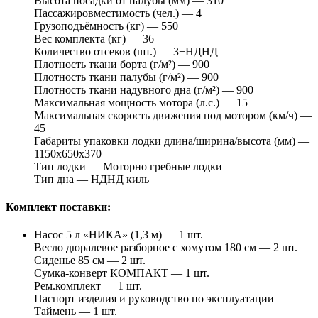
Высота посадки от палубы (мм) — 310
Пассажировместимость (чел.) — 4
Грузоподъёмность (кг) — 550
Вес комплекта (кг) — 36
Количество отсеков (шт.) — 3+НДНД
Плотность ткани борта (г/м²) — 900
Плотность ткани палубы (г/м²) — 900
Плотность ткани надувного дна (г/м²) — 900
Максимальная мощность мотора (л.с.) — 15
Максимальная скорость движения под мотором (км/ч) —
45
Габариты упаковки лодки длина/ширина/высота (мм) —
1150х650х370
Тип лодки — Моторно гребные лодки
Тип дна — НДНД киль
Комплект поставки:
Насос 5 л «НИКА» (1,3 м) — 1 шт.
Весло дюралевое разборное с хомутом 180 см — 2 шт.
Сиденье 85 см — 2 шт.
Сумка-конверт КОМПАКТ — 1 шт.
Рем.комплект — 1 шт.
Паспорт изделия и руководство по эксплуатации
Таймень — 1 шт.