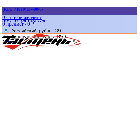
(RU):+7 (910)117-08-67
0
Список желаний
(BY):+375(29)132-02-29
0
предмет
/
0
₽
Российский рубль (₽)
Белорусский рубль (Br)
Меню