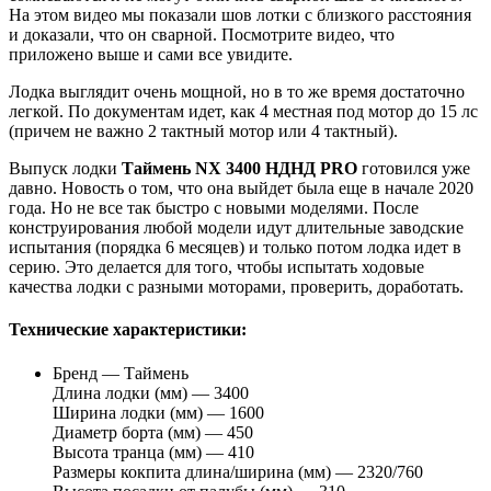
На этом видео мы показали шов лотки с близкого расстояния
и доказали, что он сварной. Посмотрите видео, что
приложено выше и сами все увидите.
Лодка выглядит очень мощной, но в то же время достаточно
легкой. По документам идет, как 4 местная под мотор до 15 лс
(причем не важно 2 тактный мотор или 4 тактный).
Выпуск лодки
Таймень NX 3400 НДНД PRO
готовился уже
давно. Новость о том, что она выйдет была еще в начале 2020
года. Но не все так быстро с новыми моделями. После
конструирования любой модели идут длительные заводские
испытания (порядка 6 месяцев) и только потом лодка идет в
серию. Это делается для того, чтобы испытать ходовые
качества лодки с разными моторами, проверить, доработать.
Технические характеристики:
Бренд — Таймень
Длина лодки (мм) — 3400
Ширина лодки (мм) — 1600
Диаметр борта (мм) — 450
Высота транца (мм) — 410
Размеры кокпита длина/ширина (мм) — 2320/760