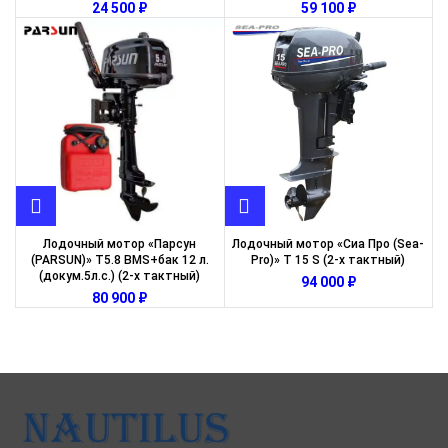
₽
₽
Лодочный мотор «Парсун
Лодочный мотор «Сиа Про (Sea-
(PARSUN)» T5.8 BMS+бак 12 л.
Pro)» T 15 S (2-х тактный)
(докум.5л.с.) (2-х тактный)
₽
₽