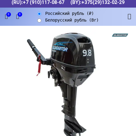
(RU):+7 (910)117-08-67
(BY):+375(29)132-02-29
Российский рубль (₽)
0
0
Белорусский рубль (Br)