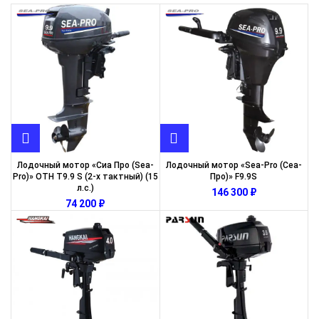
Лодочный мотор «Сиа Про (Sea-
Лодочный мотор «Sea-Pro (Сеа-
Pro)» OTH Т9.9 S (2-х тактный) (15
Про)» F9.9S
л.с.)
₽
₽