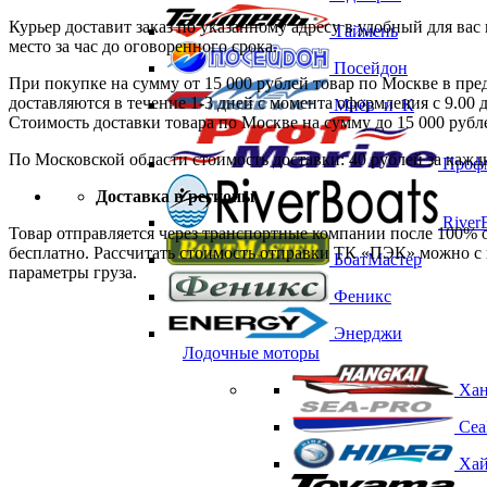
Курьер доставит заказ по указанному адресу в удобный для ва
Таймень
место за час до оговоренного срока.
Посейдон
При покупке на сумму от 15 000 рублей товар по Москве в пре
доставляются в течение 1-3 дней с момента оформления с 9.00 
Мнёв_и_К
Стоимость доставки товара по Москве на сумму до 15 000 рубле
По Московской области стоимость доставки: 40 рублей за каж
Проф
Доставка в регионы
RiverB
Товар отправляется через транспортные компании после 100% 
бесплатно. Рассчитать стоимость отправки ТК «ПЭК» можно с 
БоатМастер
параметры груза.
Феникс
Энерджи
Лодочные моторы
Хан
Сеа
Хай