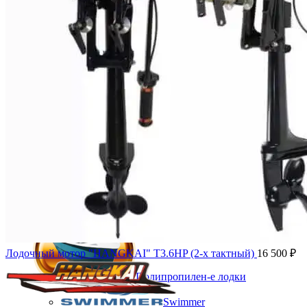
Wellboat
Тактика
Wyatboat
Стеклопластик-е лодки
Афалина
Стелс
Армада
Антал
Лодочный мотор "HANGKAI" T3.6HP (2-х тактный)
16 500
₽
Полипропилен-е лодки
Swimmer