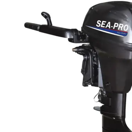
Angler
Фрегат
BoatMaster
Солар
Energy
Breeze
Sea-Pro
Big Boat
Лодочные моторы
Sea-Pro
Hangkai
Parsun
Tarpon