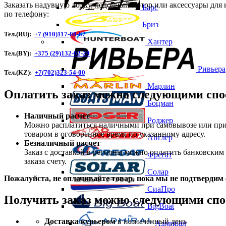
Заказать надувную лодку, лодочный мотор или аксессуары для
Барс
по телефону:
Бриз
Тел.(RU):
+7 (910)117-08-67
Хантер
Тел.(BY):
+375 (29)132-02-29
Ривьера
Тел.(KZ):
+7(702)323-54-00
Марлин
Оплатить заказ можно следующими спо
Боцман
Наличный расчет
Роджер
Можно расплатиться наличными при самовывозе или при 
товаром в оговоренное время по указанному адресу.
Англер
Безналичный расчет
Заказ c доставкой в регионы можно оплатить банковски
Фрегат
заказа счету.
Солар
Пожалуйста, не оплачивайте товар, пока мы не подтвердим 
СиаПро
Получить заказ можно следующими спо
BigBoat
Доставка курьером
в назначенный день
Адмирал