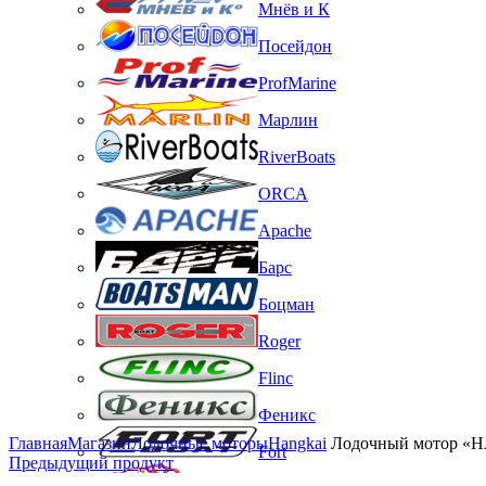
Мнёв и К
Посейдон
ProfMarine
Марлин
RiverBoats
ORCA
Apache
Барс
Боцман
Roger
Flinc
Феникс
Нажмите, чтобы увеличить изображение
Главная
Магазин
Лодочные моторы
Hangkai
Лодочный мотор «H
Fort
Предыдущий продукт