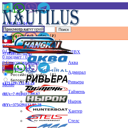
+7 (702) 323-54-00
Просмотр категорий
Поиск
Российский рубль (₽)
Белорусский рубль (Br)
0
Список желаний
0
Сравнить
Лодки ПВХ
+7 (910) 117-08-67
0
предмет
/
0
₽
Аква
0
Список желаний
0
предмет
/
0
₽
Адмирал
Российский рубль (₽)
Белорусский рубль (Br)
Ривьера
+375 (29) 132-02-29
Меню
Таймень
(RU):+7 (910)117-08-67
Нырок
(BY):+375(29)132-02-29
Хантер
Стелс