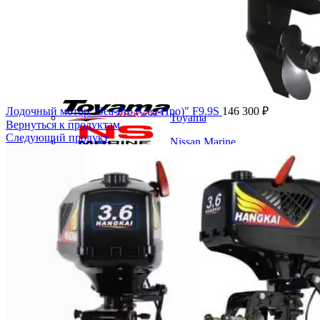
Seanovo
Hidea
HDX
Гладиатор
Лодочный мотор "Sea-Pro (Сеа-Про)" F9.9S
146 300
₽
Toyama
Вернуться к продуктам
Следующий продукт
Nissan Marine
Tohatsu
Mercury
Suzuki
Yamaha
Marlin
Алюминиевые лодки