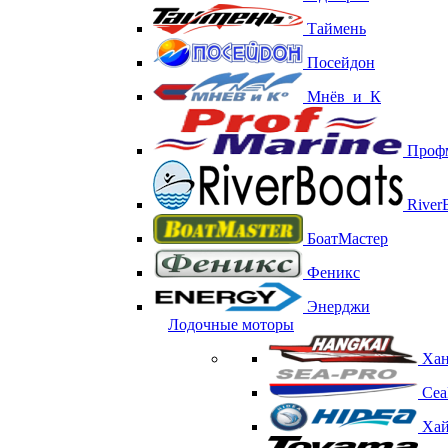
Таймень
Посейдон
Мнёв_и_К
Проф
RiverB
БоатМастер
Феникс
Энерджи
Лодочные моторы
Хан
Сеа
Хай