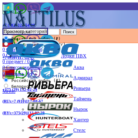
+7 (702) 323-54-00
Просмотр категорий
Поиск
Российский рубль (₽)
Белорусский рубль (Br)
0
Список желаний
0
Сравнить
Лодки ПВХ
+7 (910) 117-08-67
0
предмет
/
0
₽
Аква
0
Список желаний
0
предмет
/
0
₽
Адмирал
Российский рубль (₽)
Белорусский рубль (Br)
Ривьера
+375 (29) 132-02-29
Меню
Таймень
(RU):+7 (910)117-08-67
Нырок
(BY):+375(29)132-02-29
Хантер
Стелс