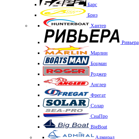
Барс
Бриз
Хантер
Ривьера
Марлин
Боцман
Роджер
Англер
Фрегат
Солар
СиаПро
BigBoat
Адмирал