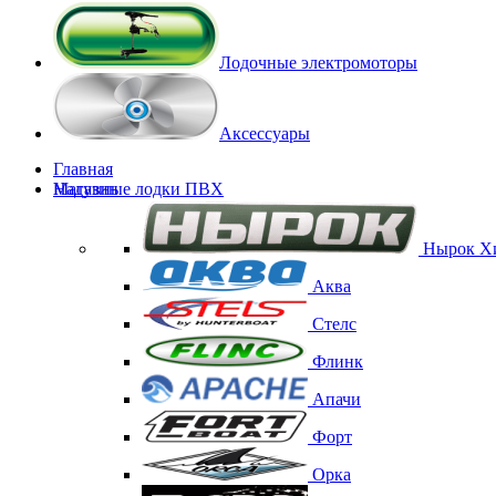
Лодочные электромоторы
Аксессуары
Главная
Магазин
Надувные лодки ПВХ
Нырок
Х
Аква
Стелс
Флинк
Апачи
Форт
Орка