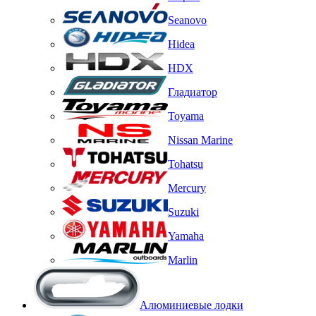
Seanovo
Hidea
HDX
Гладиатор
Toyama
Nissan Marine
Tohatsu
Mercury
Suzuki
Yamaha
Marlin
Алюминиевые лодки