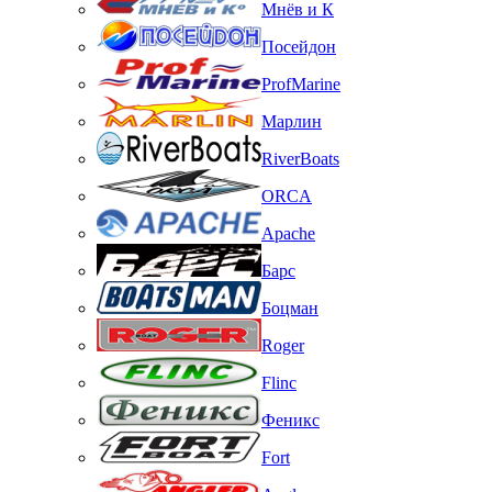
Мнёв и К
Посейдон
ProfMarine
Марлин
RiverBoats
ORCA
Apache
Барс
Боцман
Roger
Flinc
Феникс
Fort