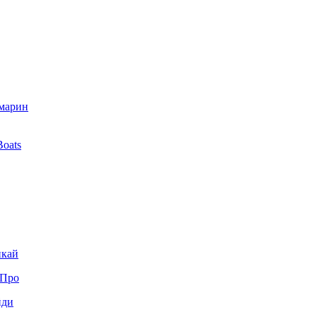
марин
oats
кай
Про
ди