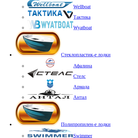
Wellboat
Тактика
Wyatboat
Стеклопластик-е лодки
Афалина
Стелс
Армада
Антал
Полипропилен-е лодки
Swimmer