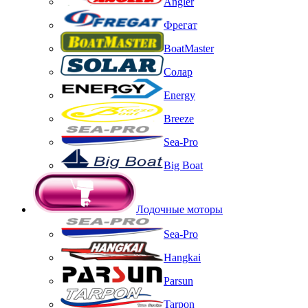
Angler
Фрегат
BoatMaster
Солар
Energy
Breeze
Sea-Pro
Big Boat
Лодочные моторы
Sea-Pro
Hangkai
Parsun
Tarpon