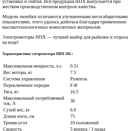
установки и снятия. Вся продукция HDX выпускается при
жестком производственном контроле качества.
Модели линейки отличаются улучшенными весогабаритными
показателями, этого удалось добиться благодаря применению
высокотехнологичных композитных материалов.
Электромоторы HDX — лучший выбор для рыбалки и отдыха
на воде!
Характеристики элетромотора HDX 36L:
Максимальная мощность, л.с.
0.51
Вес мотора, кг
7.5
Система управления
Румпель
Переключение передач
F-R
Тяга, кг
16.5
Максимальный потребляемый
36
ток, А
Сухой вес, кг
6.9
Длина ноги, см
75
Тримм-угол
10 положений
Скорость
5 вперед / 3 назад