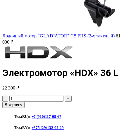
Лодочный мотор "GLADIATOR" G5 FHS (2-х тактный)
61
000
₽
Электромотор «HDX» 36 L
22 300
₽
Количество
товара
В корзину
Электромотор
"HDX"
Тел.(RU):
+7 (910)117-08-67
36
L
Тел.(BY):
+375 (29)132-02-29