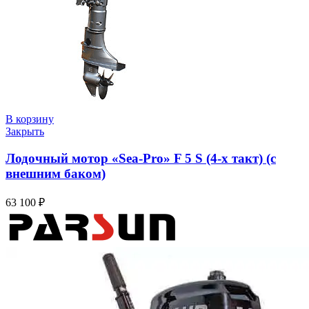
В корзину
Закрыть
Лодочный мотор «Sea-Pro» F 5 S (4-х такт) (с
внешним баком)
63 100
₽