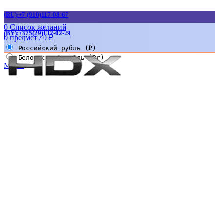
(RU):+7 (910)117-08-67
0
Список желаний
(BY):+375(29)132-02-29
0
предмет
/
0
₽
Российский рубль (₽)
Белорусский рубль (Br)
Меню