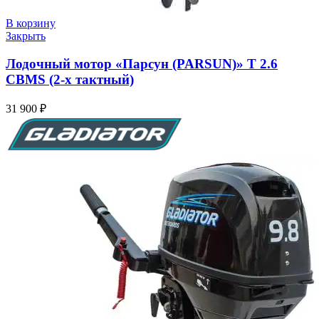
В корзину
Закрыть
Лодочный мотор «Парсун (PARSUN)» T 2.6
CBMS (2-х тактный)
31 900
₽