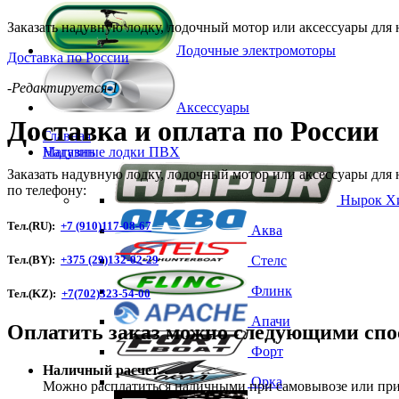
л.
Заказать надувную лодку, лодочный мотор или аксессуары для
(докум.5л.с.)
(2-
Лодочные электромоторы
Доставка по России
х
тактный)
-Редактируется-1
Аксессуары
Доставка и оплата по России
Главная
Магазин
Надувные лодки ПВХ
Заказать надувную лодку, лодочный мотор или аксессуары для
по телефону:
Нырок
Х
Тел.(RU):
+7 (910)117-08-67
Аква
Тел.(BY):
+375 (29)132-02-29
Стелс
Флинк
Тел.(KZ):
+7(702)323-54-00
Апачи
Оплатить заказ можно следующими спо
Форт
Наличный расчет
Орка
Можно расплатиться наличными при самовывозе или при 