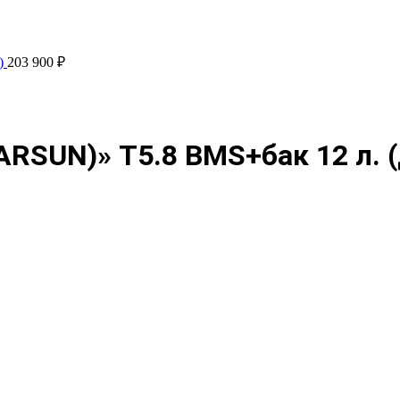
)
203 900
₽
SUN)» T5.8 BMS+бак 12 л. (д