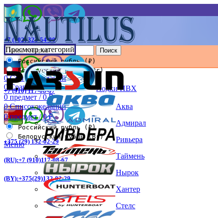
+7 (702) 323-54-00
Просмотр категорий
Поиск
Российский рубль (₽)
Белорусский рубль (Br)
0
Список желаний
0
Сравнить
Лодки ПВХ
+7 (910) 117-08-67
0
предмет
/
0
₽
Аква
0
Список желаний
0
предмет
/
0
₽
Адмирал
Российский рубль (₽)
Белорусский рубль (Br)
Ривьера
+375 (29) 132-02-29
Меню
Таймень
(RU):+7 (910)117-08-67
Нырок
(BY):+375(29)132-02-29
Хантер
Стелс