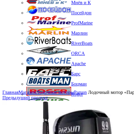
Мнёв и К
Посейдон
ProfMarine
Марлин
RiverBoats
ORCA
Apache
Барс
Боцман
Нажмите, чтобы увеличить изображение
Главная
Магазин
Лодочные моторы
Parsun
Лодочный мотор «Парс
Roger
Предыдущий продукт
Flinc
Феникс
Fort