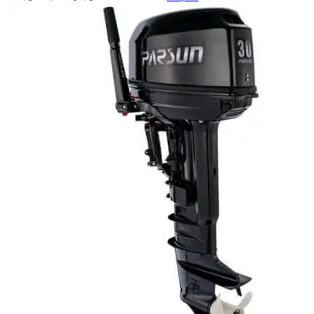
Seanovo
Hidea
HDX
Гладиатор
Toyama
Nissan Marine
Tohatsu
Mercury
Suzuki
Yamaha
Marlin
Алюминиевые лодки