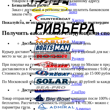
товаром в оговоренное время по указанному адресу.
Барс
Безналичный расчет
Заказ c доставкой в регионы можно оплатить банковски
Бриз
заказа счету.
Хантер
Пожалуйста, не оплачивайте товар, пока мы не подтвердим 
Получить заказ можно следующими спо
Ривьера
Марлин
Доставка курьером
в назначенный день
Боцман
Курьер доставит заказ по указанному адресу в удобный для ва
место за час до оговоренного срока.
Роджер
При покупке на сумму от 15 000 рублей товар по Москве в пре
Англер
доставляются в течение 1-3 дней с момента оформления с 9.00 
Стоимость доставки товара по Москве на сумму до 15 000 рубле
Фрегат
По Московской области стоимость доставки: 40 рублей за каж
Солар
Доставка в регионы
СиаПро
Товар отправляется через транспортные компании после 100% 
BigBoat
бесплатно. Рассчитать стоимость отправки ТК «ПЭК» можно с 
параметры груза.
Адмирал