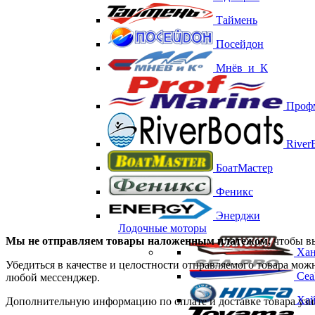
Таймень
Посейдон
Мнёв_и_К
Проф
RiverB
БоатМастер
Феникс
Энерджи
Лодочные моторы
Мы не отправляем товары наложенным платежом,
чтобы вы
Хан
Убедиться в качестве и целостности отправляемого товара мож
Сеа
любой мессенджер.
Хай
Дополнительную информацию по оплате и доставке товара узн