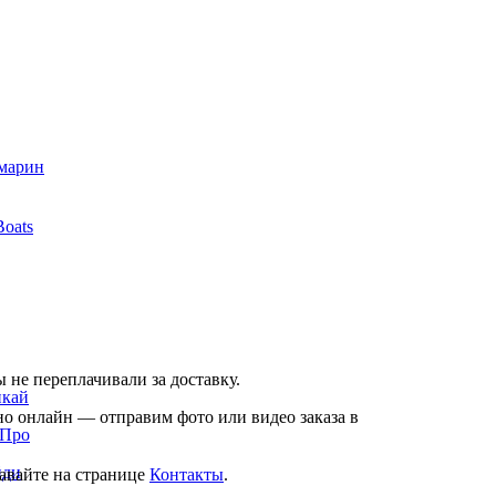
марин
oats
 не переплачивали за доставку.
кай
но онлайн — отправим фото или видео заказа в
Про
ди
авайте на странице
Контакты
.